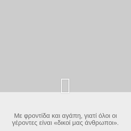
Καλώς ήρθατε στις Μονάδες μας «Ο Καλός
Σαμαρείτης» & «Παναγία η Ελεούσα».
Με φροντίδα και αγάπη, γιατί όλοι οι
γέροντες είναι «δικοί μας άνθρωποι».