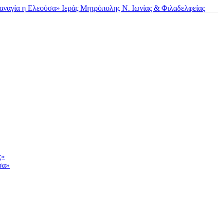
ς»
σα»