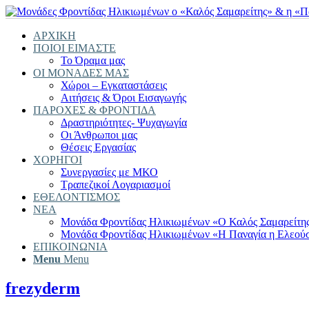
ΑΡΧΙΚΗ
ΠΟΙΟΙ ΕΙΜΑΣΤΕ
Το Όραμα μας
ΟΙ ΜΟΝΑΔΕΣ ΜΑΣ
Χώροι – Εγκαταστάσεις
Αιτήσεις & Όροι Εισαγωγής
ΠΑΡΟΧΕΣ & ΦΡΟΝΤΙΔΑ
Δραστηριότητες- Ψυχαγωγία
Οι Άνθρωποι μας
Θέσεις Εργασίας
ΧΟΡΗΓΟΙ
Συνεργασίες με ΜΚΟ
Τραπεζικοί Λογαριασμοί
ΕΘΕΛΟΝΤΙΣΜΟΣ
ΝΕΑ
Μονάδα Φροντίδας Ηλικιωμένων «Ο Καλός Σαμαρείτη
Μονάδα Φροντίδας Ηλικιωμένων «Η Παναγία η Ελεού
ΕΠΙΚΟΙΝΩΝΙΑ
Menu
Menu
frezyderm