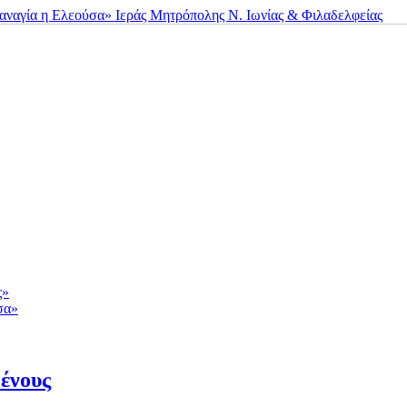
ς»
σα»
ένους