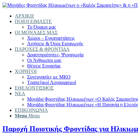
ΑΡΧΙΚΗ
ΠΟΙΟΙ ΕΙΜΑΣΤΕ
Το Όραμα μας
ΟΙ ΜΟΝΑΔΕΣ ΜΑΣ
Χώροι – Εγκαταστάσεις
Αιτήσεις & Όροι Εισαγωγής
ΠΑΡΟΧΕΣ & ΦΡΟΝΤΙΔΑ
Δραστηριότητες- Ψυχαγωγία
Οι Άνθρωποι μας
Θέσεις Εργασίας
ΧΟΡΗΓΟΙ
Συνεργασίες με ΜΚΟ
Τραπεζικοί Λογαριασμοί
ΕΘΕΛΟΝΤΙΣΜΟΣ
ΝΕΑ
Μονάδα Φροντίδας Ηλικιωμένων «Ο Καλός Σαμαρείτη
Μονάδα Φροντίδας Ηλικιωμένων «Η Παναγία η Ελεού
ΕΠΙΚΟΙΝΩΝΙΑ
Menu
Menu
Παροχή Ποιοτικής Φροντίδας για Ηλικιωμ