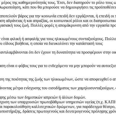
μέρος της καθημερινότητάς τους. Έτσι, δεν διατηρούν το ρόλο τους ω
ριοποίηση, κάτι που θα μπορούσε να δημιουργήσει τις προϋποθέσεις γ
 αποτελούν βάρος για την κοινωνία επειδή δεν εργάζονται, ή επειδή ο
ση αδράνειας ή και απραξίας, οι κοινωνικοί ρόλοι και οι διαπροσωπικ
γασιακή τους ζωή. Πολλές φορές η απομάκρυνση από την εργασία προ
 είναι φιλική ή ασφαλής για τους ηλικιωμένους συνταξιούχους. Πολλο
υ είδους βοήθεια, η οποία να διευκολύνει την κατάστασή τους
αντιλαμβάνονται ότι δεν έχουν τη δυνατότητα να προσφέρουν στην οικ
ση είναι ο φόβος τους για το ενδεχόμενο να μην μπορούν να αυτοεξυπ
ίωση της ποιότητας της ζωής των ηλικιωμένων, ώστε να αποφευχθεί ο α
βάνοντας μέτρα ενίσχυσης του εισοδήματος των χαμηλοσυνταξιούχων,
λψης μέσω των δημοτικών ιατρειών ή άλλων δομών.
ίσχυση των υπαρχουσών πρωτοβάθμιων υπηρεσιών υγείας (π.χ. ΚΑΠ
ι παρακολούθηση καλλιτεχνικών δρώμενων, για παράδειγμα θέατρο, 
υποστήριξης, δράσεις πρωτογενούς και δευτερογενούς πρόληψης χρό