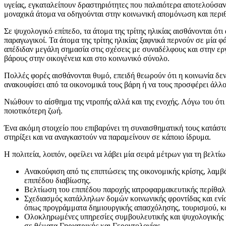
υγείας, εγκαταλείπουν δραστηριότητες που παλαιότερα αποτελούσαv 
μοναχικά άτομα να οδηγούνται στην κοινωνική απομόνωση και περιθω
Σε ψυχολογικό επίπεδο, τα άτομα της τρίτης ηλικίας αισθάνονται ότι
παραγωγικοί. Τα άτομα της τρίτης ηλικίας ξαφνικά περνούν σε μία φά
απέδιδαν μεγάλη σημασία στις σχέσεις με συναδέλφους και στην ερ
βάρους στην οικογένεια και στο κοινωνικό σύνολο.
Πολλές φορές αισθάνονται θυμό, επειδή θεωρούν ότι η κοινωνία δεν
ανακουφίσει από τα οικονομικά τους βάρη ή να τους προσφέρει άλλο
Νιώθουν το αίσθημα της ντροπής αλλά και της ενοχής. Λόγω του ότι 
ποιοτικότερη ζωή.
Ένα ακόμη στοιχείο που επιβαρύνει τη συναισθηματική τους κατάστα
στηρίξει και να αναγκαστούν να παραμείνουν σε κάποιο ίδρυμα.
Η πολιτεία, λοιπόν, οφείλει να λάβει μία σειρά μέτρων για τη βελτ
Ανακούφιση από τις επιπτώσεις της οικονομικής κρίσης, λαμ
επιπέδου διαβίωσης.
Βελτίωση του επιπέδου παροχής ιατροφαρμακευτικής περίθα
Σχεδιασμός κατάλληλων δομών κοινωνικής φροντίδας και εν
όπως προγράμματα δημιουργικής απασχόλησης, τουρισμού, κα
Ολοκληρωμένες υπηρεσίες συμβουλευτικής και ψυχολογικής 
σε θέματα Γηριατρικής και Γεροντολογίας.