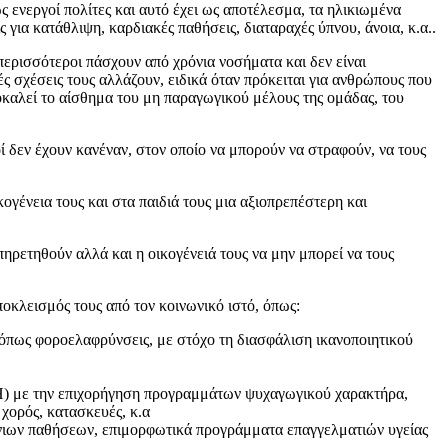
ς ενεργοί πολίτες και αυτό έχει ως αποτέλεσμα, τα ηλικιωμένα
ια κατάθλιψη, καρδιακές παθήσεις, διαταραχές ύπνου, άνοια, κ.α..
ι περισσότεροι πάσχουν από χρόνια νοσήματα και δεν είναι
ές σχέσεις τους αλλάζουν, ειδικά όταν πρόκειται για ανθρώπους που
καλεί το αίσθημα του μη παραγωγικού μέλους της ομάδας, του
ί δεν έχουν κανέναν, στον οποίο να μπορούν να στραφούν, να τους
ογένεια τους και στα παιδιά τους μια αξιοπρεπέστερη και
ηρετηθούν αλλά και η οικογένειά τους να μην μπορεί να τους
ποκλεισμός τους από τον κοινωνικό ιστό, όπως:
 όπως φοροελαφρύνσεις, με στόχο τη διασφάλιση ικανοποιητικού
Η) με την επιχορήγηση προγραμμάτων ψυχαγωγικού χαρακτήρα,
χορός, κατασκευές, κ.α
νιων παθήσεων, επιμορφωτικά προγράμματα επαγγελματιών υγείας