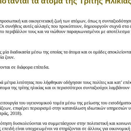
τανται τα άτομα της Τρίτης Ηλικία
 προσωπική και οικογενειακή ζωή των ατόμων, όπως η συνταξιοδότηση
 συνήθεις αυτές αλλαγές που προκύπτουν, δημιουργούν συχνά στα άτ
κά το περιβάλλον τους και να νιώθουν παραγκωνισμένοι με αποτέλεσμα
μία διαδικασία μέσω της οποίας τα άτομα και οι ομάδες αποκλείοντ
ία ζουν.
νονται σε διάφορα επίπεδα.
ά μέτρα λιτότητας που λήφθηκαν οδήγησαν τους πολίτες και κατ’ επέκτ
άτομα της τρίτης ηλικίας και οι περισσότεροι συνταξιούχοι λαμβάνουν
λειτουργία του υγειονομικού τομέα μέσω της μείωσης του εισοδήματο
ξεων, επιφέρει περιορισμό στην κατανάλωση ιδιωτικών υπηρεσιών υγ
τράς, 2018).
ιοδότηση δυσκολεύονται να συμμετάσχουν στην πολιτιστική και κοινω
υς επειδή είναι υποχρεωμένοι να στηρίζονται σε άλλους για οικονομ