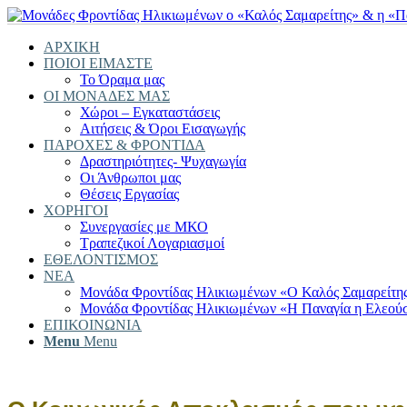
ΑΡΧΙΚΗ
ΠΟΙΟΙ ΕΙΜΑΣΤΕ
Το Όραμα μας
ΟΙ ΜΟΝΑΔΕΣ ΜΑΣ
Χώροι – Εγκαταστάσεις
Αιτήσεις & Όροι Εισαγωγής
ΠΑΡΟΧΕΣ & ΦΡΟΝΤΙΔΑ
Δραστηριότητες- Ψυχαγωγία
Οι Άνθρωποι μας
Θέσεις Εργασίας
ΧΟΡΗΓΟΙ
Συνεργασίες με ΜΚΟ
Τραπεζικοί Λογαριασμοί
ΕΘΕΛΟΝΤΙΣΜΟΣ
ΝΕΑ
Μονάδα Φροντίδας Ηλικιωμένων «Ο Καλός Σαμαρείτη
Μονάδα Φροντίδας Ηλικιωμένων «Η Παναγία η Ελεού
ΕΠΙΚΟΙΝΩΝΙΑ
Menu
Menu