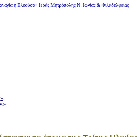
ς»
σα»